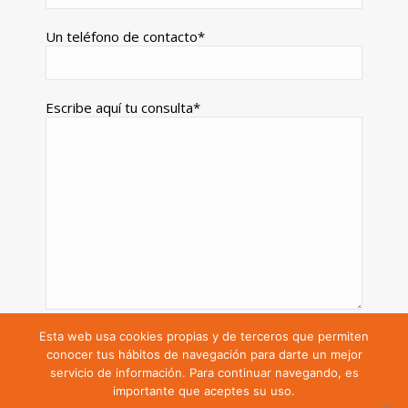
Un teléfono de contacto*
Escribe aquí tu consulta*
*Campos requeridos.
Esta web usa cookies propias y de terceros que permiten
conocer tus hábitos de navegación para darte un mejor
He leído y acepto la política de privacidad de
servicio de información. Para continuar navegando, es
Instalaciones Eléctricas Cagigas Sardón S.L.
importante que aceptes su uso.